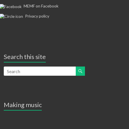
i
MEMF on Facebook
g
Privacy policy
a
t
i
o
Search this site
n
Making music